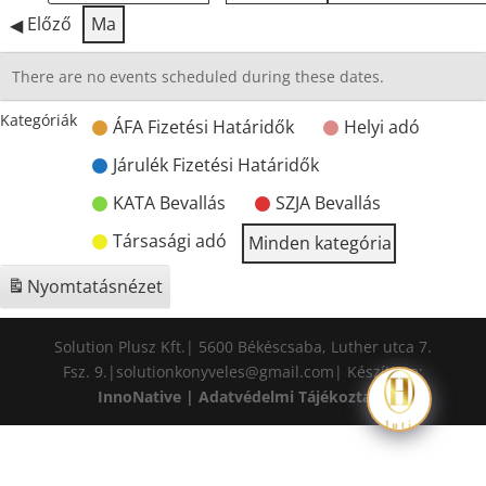
Előző
Ma
There are no events scheduled during these dates.
Kategóriák
ÁFA Fizetési Határidők
Helyi adó
Járulék Fizetési Határidők
KATA Bevallás
SZJA Bevallás
Társasági adó
Minden kategória
Nyomtatás
nézet
Solution Plusz Kft.| 5600 Békéscsaba, Luther utca 7.
Fsz. 9.|solutionkonyveles@gmail.com| Készítette:
InnoNative
|
Adatvédelmi Tájékoztató