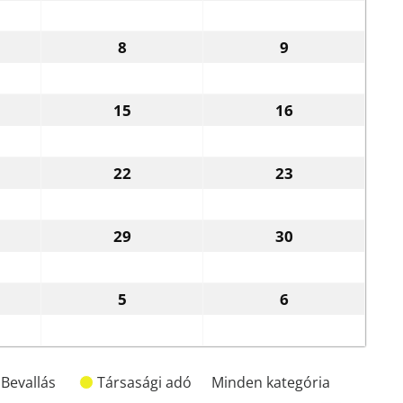
8
9
.08.07.
2026.08.08.
2026.08.09.
15
16
6.08.14.
2026.08.15.
2026.08.16.
22
23
6.08.21.
2026.08.22.
2026.08.23.
29
30
6.08.28.
2026.08.29.
2026.08.30.
5
6
.09.04.
2026.09.05.
2026.09.06.
 Bevallás
Társasági adó
Minden kategória