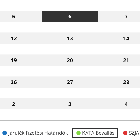
5
6
7
2026.08.05.
2026.08.06.
2026
12
13
14
2026.08.12.
2026.08.13.
202
19
20
21
2026.08.19.
2026.08.20.
202
26
27
28
2026.08.26.
2026.08.27.
202
2
3
4
2026.09.02.
2026.09.03.
2026
Járulék Fizetési Határidők
KATA Bevallás
SZJA