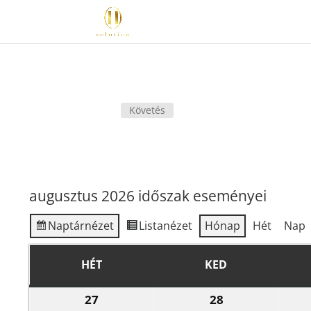
Követés
augusztus 2026 időszak eseményei
Naptár
nézet
Lista
nézet
Hónap
Hét
Nap
HÉT
KED
HÉTFŐ
KEDD
27
28
2026.07.27.
2026.07.28.