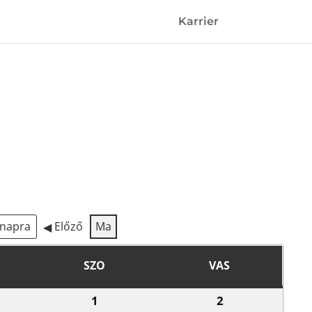
Karrier
Előző
Ma
SZO
VAS
NTEK
SZOMBAT
VASÁRNAP
1
2
6.07.31.
2026.08.01.
2026.08.02.