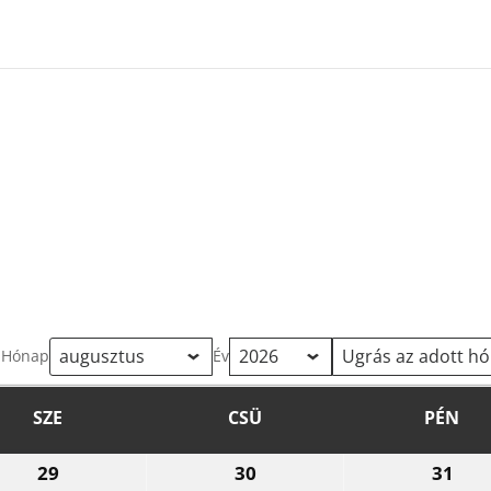
Hónap
Év
SZE
CSÜ
PÉN
SZERDA
CSÜTÖRTÖK
PÉ
29
30
31
2026.07.29.
2026.07.30.
202