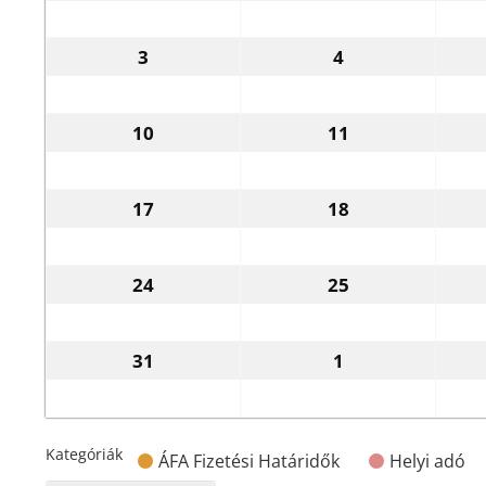
3
4
2026.08.03.
2026.08.04.
10
11
2026.08.10.
2026.08.11.
17
18
2026.08.17.
2026.08.18.
24
25
2026.08.24.
2026.08.25.
31
1
2026.08.31.
2026.09.01.
Kategóriák
ÁFA Fizetési Határidők
Helyi adó