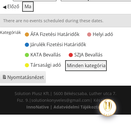
Előző
Ma
There are no events scheduled during these dates.
Kategóriák
ÁFA Fizetési Határidők
Helyi adó
Járulék Fizetési Határidők
KATA Bevallás
SZJA Bevallás
Társasági adó
Minden kategória
Nyomtatás
nézet
Solution Plusz Kft.| 5600 Békéscsaba, Luther utca 7.
Fsz. 9.|solutionkonyveles@gmail.com| Készítette:
InnoNative
|
Adatvédelmi Tájékoztató