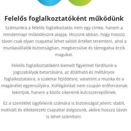
Felelős foglalkoztatóként működünk
Számunkra a felelős foglalkoztatás nem egy címke, hanem a
mindennapi működésünk alapja. Hiszünk abban, hogy hosszú
távon csak olyan csapattal lehet valódi értéket teremteni, ahol a
munkavállalók biztonságban, megbecsülve és támogatva érzik
magukat.
Felelős foglalkoztatóként kiemelt figyelmet fordítunk a
jogszabályok betartására, az átlátható és méltányos
foglalkoztatásra, a szakmai fejlődésre, valamint a munka és a
magánélet egyensúlyára. Kollégáinkat nem csupán erőforrásnak
tekintjük, hanem a közös sikereink kulcsszereplőinek.
Ez a szemlélet ügyfeleink számára is biztonságot jelent: stabil,
motivált és elkötelezett csapattal dolgozunk, akikre hosszú távon
is lehet számítani.