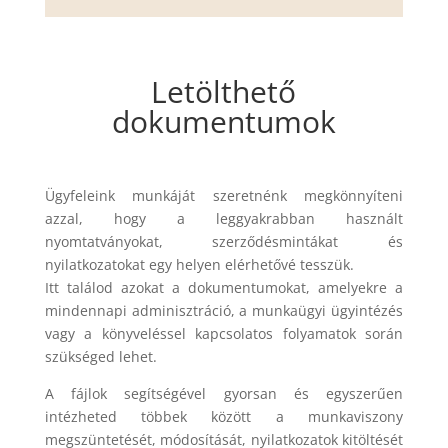
Letölthető
dokumentumok
Ügyfeleink munkáját szeretnénk megkönnyíteni
azzal, hogy a leggyakrabban használt
nyomtatványokat, szerződésmintákat és
nyilatkozatokat egy helyen elérhetővé tesszük.
Itt találod azokat a dokumentumokat, amelyekre a
mindennapi adminisztráció, a munkaügyi ügyintézés
vagy a könyveléssel kapcsolatos folyamatok során
szükséged lehet.
A fájlok segítségével gyorsan és egyszerűen
intézheted többek között a munkaviszony
megszüntetését, módosítását, nyilatkozatok kitöltését