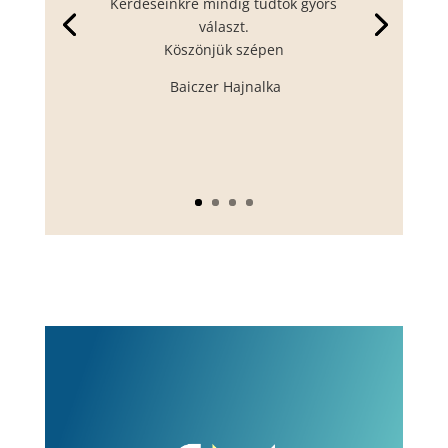
Kèrdèseinkre mindig tudtok gyors
választ.
Köszönjük szépen
Baiczer Hajnalka