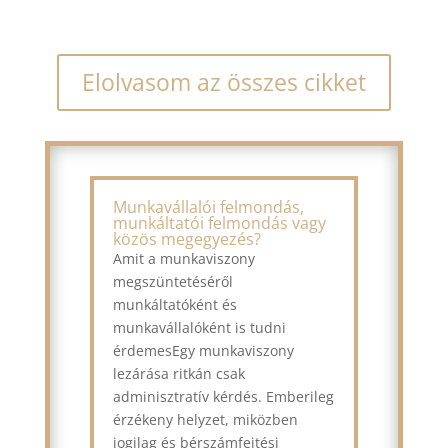
Elolvasom az összes cikket
Munkavállalói felmondás,
munkáltatói felmondás vagy
közös megegyezés?
Amit a munkaviszony
megszüntetéséről
munkáltatóként és
munkavállalóként is tudni
érdemesEgy munkaviszony
lezárása ritkán csak
adminisztratív kérdés. Emberileg
érzékeny helyzet, miközben
jogilag és bérszámfejtési