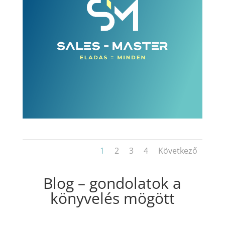
1
2
3
4
Következő
Blog – gondolatok a
könyvelés mögött