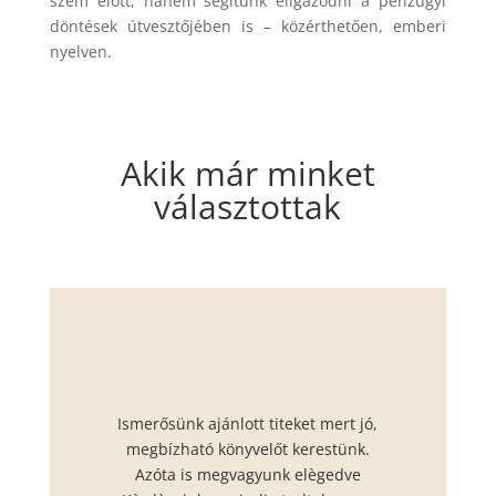
szem előtt, hanem segítünk eligazodni a pénzügyi
döntések útvesztőjében is – közérthetően, emberi
nyelven.
Akik már minket
választottak
Ismerősünk ajánlott titeket mert jó,
megbízható könyvelőt kerestünk.
Azóta is megvagyunk elègedve