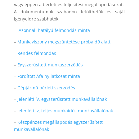
vagy éppen a bérleti és teljesítési megállapodásokat.
A dokumentumok szabadon letölthetők és saját
igényeidre szabhatók.
–
Azonnali hatályú felmondás minta
–
Munkaviszony megszüntetése próbaidő alatt
–
Rendes felmondás
–
Egyszerűsített munkaszerződés
–
Fordított Áfa nyilatkozat minta
–
Gépjármű bérleti szerződés
–
Jelenléti ív, egyszerűsített munkavállalónak
–
Jelenléti ív, teljes munkaidős munkavállalónak
–
Készpénzes megállapodás egyszerűsített
munkavállalónak