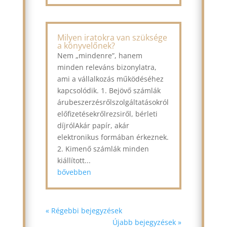
Milyen iratokra van szüksége
a könyvelőnek?
Nem „mindenre”, hanem
minden releváns bizonylatra,
ami a vállalkozás működéséhez
kapcsolódik. 1. Bejövő számlák
árubeszerzésrőlszolgáltatásokról
előfizetésekrőlrezsiről, bérleti
díjrólAkár papír, akár
elektronikus formában érkeznek.
2. Kimenő számlák minden
kiállított...
bővebben
« Régebbi bejegyzések
Újabb bejegyzések »