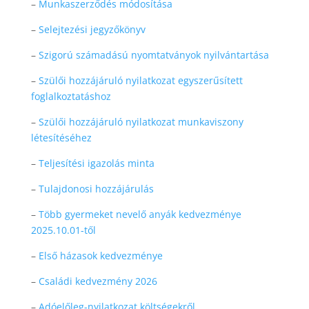
–
Munkaszerződés módosítása
–
Selejtezési jegyzőkönyv
–
Szigorú számadású nyomtatványok nyilvántartása
–
Szülői hozzájáruló nyilatkozat egyszerűsített
foglalkoztatáshoz
–
Szülői hozzájáruló nyilatkozat munkaviszony
létesítéséhez
–
Teljesítési igazolás minta
–
Tulajdonosi hozzájárulás
–
Több gyermeket nevelő anyák kedvezménye
2025.10.01-től
–
Első házasok kedvezménye
–
Családi kedvezmény 2026
–
Adóelőleg-nyilatkozat költségekről