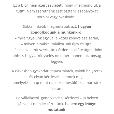
Ez a blog nem azért született, hogy „megmondjuk a
tutit”. Nem szeretnénk észt osztani, szabályokat
sorolni vagy okoskodni.
Sokkal inkább megmutatjuk azt,
hogyan
gondolkodunk a munkánkról
:
– mire figyelünk egy vállalkozás könyvelése során,
– milyen hibákkal találkozunk újra és újra,
– és mi az, amit szerintünk érdemes előre átgondolni
ahhoz, hogy a könyvelés ne teher, hanem biztonság
legyen.
A cikkekben gyakorlati tapasztalatok, valódi helyzetek
és olyan kérdések jelennek meg,
amelyekkel nap mint nap szembesülünk a munkánk
során.
Ha vállalkozol, gondolkodsz, kérdezel – jó helyen
jársz. Itt nem leckéztetünk, hanem
egy irányt
mutatunk
.