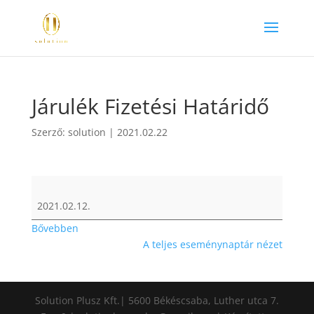
Járulék Fizetési Határidő
Szerző:
solution
|
2021.02.22
Járulék
Fizetési
2021.02.12.
Határidő
Bővebben
A teljes eseménynaptár nézet
Solution Plusz Kft.| 5600 Békéscsaba, Luther utca 7.