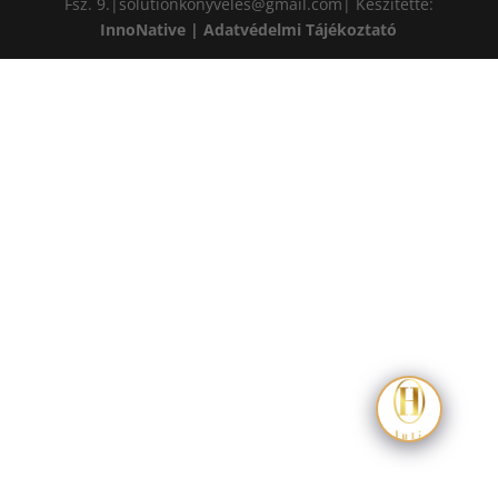
Fsz. 9.|solutionkonyveles@gmail.com| Készítette:
InnoNative
|
Adatvédelmi Tájékoztató